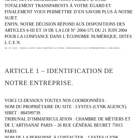
TOTALEMENT TRANSPARENTS À VOTRE ÉGARD ET
FINALEMENT VOUS PERMETTRE D’EN SAVOIR PLUS À NOTRE
SUJET.
ENFIN, NOTRE DÉCISION RÉPOND AUX DISPOSITIONS DES
ARTICLES 6-III ET 19 DE LA LOI N° 2004-575 DU 21 JUIN 2004
POUR LA CONFIANCE DANS L’ÉCONOMIE NUMÉRIQUE, DITES
L.C.E.N.
DE CE FAIT, CHER CLIENT NOUS PORTONS À VOTRE CONNAISSANCE LES INFORMATIONS CI-DESSOUS :
ARTICLE 1 – IDENTIFICATION DE
NOTRE ENTREPRISE.
VOICI CI-DESSOUS TOUTES NOS COORDONNÉES :
NOM DU PROPRIÉTAIRE DU SITE : LYSTES (LYNK AGENCY).
SIRET : 884599739.
TRIBUNAL D’IMMATRICULATION : CHAMBRE DE MÉTIERS ET
DE L’ARTISANAT PARIS – 26 RUE GÉNÉRAL BEURET 75015
PARIS
NOM DE LA PERSONNE À CONTACTER : LYSTES (LYNK