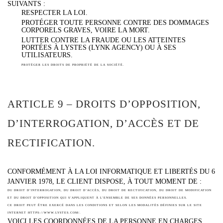
SUIVANTS :
RESPECTER LA LOI.
PROTÉGER TOUTE PERSONNE CONTRE DES DOMMAGES
CORPORELS GRAVES, VOIRE LA MORT.
LUTTER CONTRE LA FRAUDE OU LES ATTEINTES
PORTÉES À LYSTES (LYNK AGENCY) OU À SES
UTILISATEURS.
PROTÉGER LES DROITS DE PROPRIÉTÉ DE LA SOCIÉTÉ.
ARTICLE 9 – DROITS D’OPPOSITION,
D’INTERROGATION, D’ACCÈS ET DE
RECTIFICATION.
CONFORMÉMENT À LA LOI INFORMATIQUE ET LIBERTÉS DU 6
JANVIER 1978, LE CLIENT DISPOSE, À TOUT MOMENT DE :
DU DROIT D’INTERROGATION, DU DROIT D’ACCÈS, DU DROIT DE RECTIFICATION, DU DROIT DE MODIFICATION
ET DU DROIT D’OPPOSITION QUI S’APPLIQUENT À L’ENSEMBLE DE SES DONNÉES PERSONNELLES.
CE DROIT PEUT ÊTRE EXERCÉ DANS LES CONDITIONS ET SELON LES MODALITÉS DÉFINIES SUR LE SITE
INTERNET HTTPS://WWW.LYSTES.COM/.
VOICI LES COORDONNÉES DE LA PERSONNE EN CHARGES