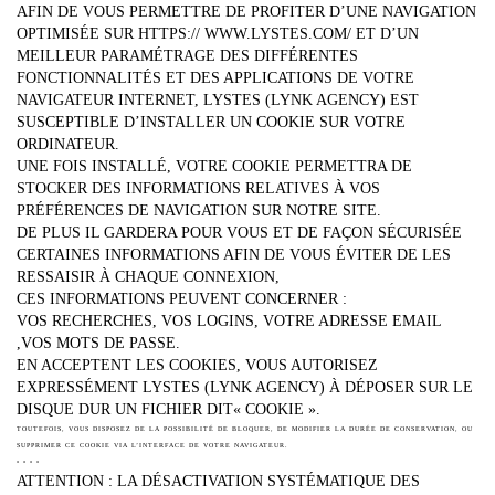
AFIN DE VOUS PERMETTRE DE PROFITER D’UNE NAVIGATION
OPTIMISÉE SUR HTTPS:// WWW.LYSTES.COM/ ET D’UN
MEILLEUR PARAMÉTRAGE DES DIFFÉRENTES
FONCTIONNALITÉS ET DES APPLICATIONS DE VOTRE
NAVIGATEUR INTERNET, LYSTES (LYNK AGENCY) EST
SUSCEPTIBLE D’INSTALLER UN COOKIE SUR VOTRE
ORDINATEUR.
UNE FOIS INSTALLÉ, VOTRE COOKIE PERMETTRA DE
STOCKER DES INFORMATIONS RELATIVES À VOS
PRÉFÉRENCES DE NAVIGATION SUR NOTRE SITE.
DE PLUS IL GARDERA POUR VOUS ET DE FAÇON SÉCURISÉE
CERTAINES INFORMATIONS AFIN DE VOUS ÉVITER DE LES
RESSAISIR À CHAQUE CONNEXION,
CES INFORMATIONS PEUVENT CONCERNER :
VOS RECHERCHES, VOS LOGINS, VOTRE ADRESSE EMAIL
,VOS MOTS DE PASSE.
EN ACCEPTENT LES COOKIES, VOUS AUTORISEZ
EXPRESSÉMENT LYSTES (LYNK AGENCY) À DÉPOSER SUR LE
DISQUE DUR UN FICHIER DIT« COOKIE ».
TOUTEFOIS, VOUS DISPOSEZ DE LA POSSIBILITÉ DE BLOQUER, DE MODIFIER LA DURÉE DE CONSERVATION, OU
SUPPRIMER CE COOKIE VIA L’INTERFACE DE VOTRE NAVIGATEUR.
• • • •
ATTENTION : LA DÉSACTIVATION SYSTÉMATIQUE DES