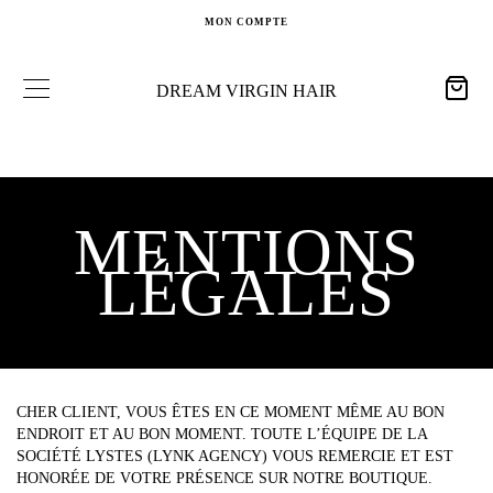
P
R
MON COMPTE
C
H
E
PAIEMENT EN 10 FOIS DISPONIBLE EN FRANCE
DREAM VIRGIN HAIR
P
O
U
R
:
MENTIONS
LÉGALES
CHER CLIENT, VOUS ÊTES EN CE MOMENT MÊME AU BON
ENDROIT ET AU BON MOMENT. TOUTE L’ÉQUIPE DE LA
SOCIÉTÉ LYSTES (LYNK AGENCY) VOUS REMERCIE ET EST
HONORÉE DE VOTRE PRÉSENCE SUR NOTRE BOUTIQUE.